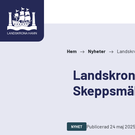
Hoppa till innehåll
Hem
Nyheter
Landskro
Landskron
Skeppsmäk
Publicerad 24 maj 202
NYHET