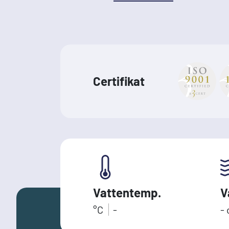
Certifikat
Vattentemp.
V
°C
-
-