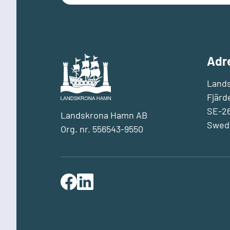
Adr
Land
Fjärd
SE-26
Landskrona Hamn AB
Swed
Org. nr. 556543-9550