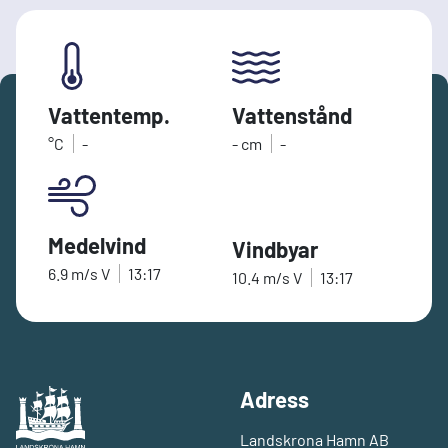
Vattentemp.
Vattenstånd
°C
-
-
cm
-
Medelvind
Vindbyar
6.9
m/s
V
13:17
10.4
m/s
V
13:17
Adress
Landskrona Hamn AB