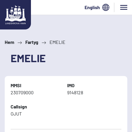
Hoppa till innehåll
English
Hem
Fartyg
EMELIE
EMELIE
MMSI
IMO
230709000
9148128
Callsign
OJUT