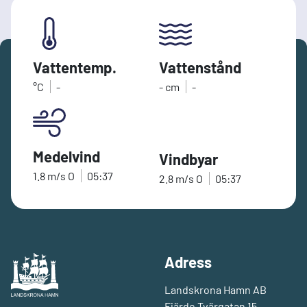
Vattentemp.
Vattenstånd
°C
-
-
cm
-
Medelvind
Vindbyar
1.8
m/s
O
05:37
2.8
m/s
O
05:37
Adress
Landskrona Hamn AB
Fjärde Tvärgatan 15,