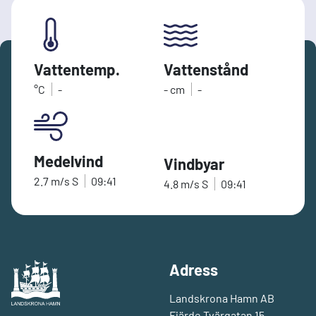
Vattentemp.
Vattenstånd
°C
-
-
cm
-
Medelvind
Vindbyar
2.7
m/s
S
09:41
4.8
m/s
S
09:41
Adress
Landskrona Hamn AB
Fjärde Tvärgatan 15,