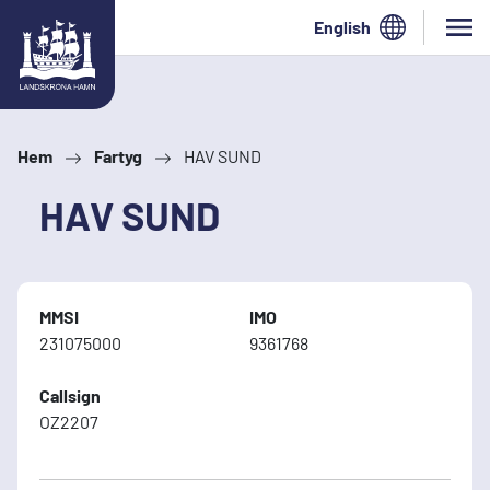
Hoppa till innehåll
English
Hem
Fartyg
HAV SUND
HAV SUND
MMSI
IMO
231075000
9361768
Callsign
OZ2207