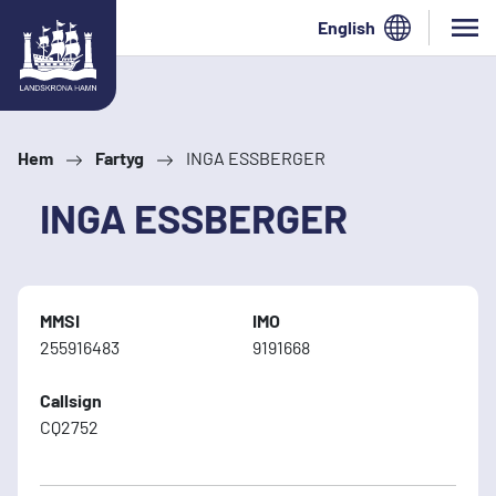
Hoppa till innehåll
English
Hem
Fartyg
INGA ESSBERGER
INGA ESSBERGER
MMSI
IMO
255916483
9191668
Callsign
CQ2752