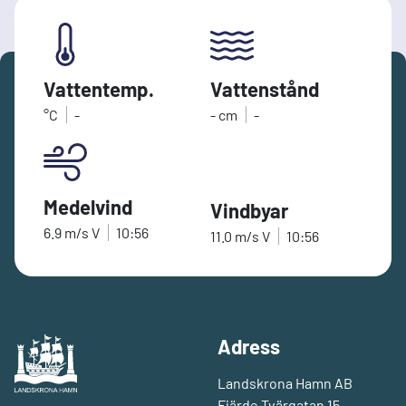
Vattentemp.
Vattenstånd
°C
-
-
cm
-
Medelvind
Vindbyar
6.9
m/s
V
10:56
11.0
m/s
V
10:56
Adress
Landskrona Hamn AB
Fjärde Tvärgatan 15,