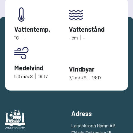
Vattentemp.
Vattenstånd
°C
-
-
cm
-
Medelvind
Vindbyar
5.0
m/s
S
16:17
7.1
m/s
S
16:17
Adress
Landskrona Hamn AB
Fjärde Tvärgatan 15,