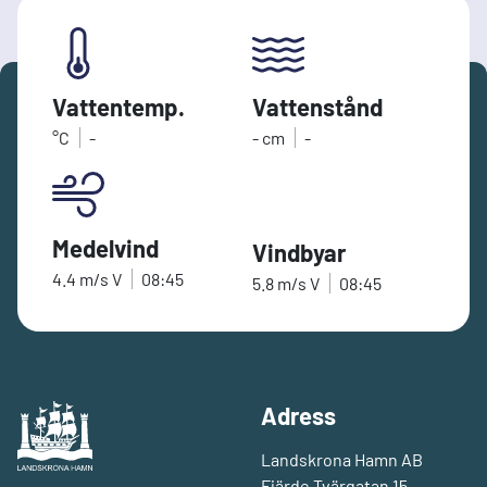
Vattentemp.
Vattenstånd
°C
-
-
cm
-
Medelvind
Vindbyar
4.4
m/s
V
08:45
5.8
m/s
V
08:45
Adress
Landskrona Hamn AB
Fjärde Tvärgatan 15,