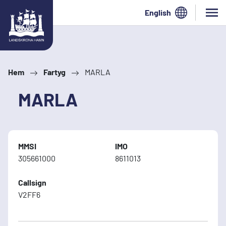
Hoppa till innehåll
English
Hem
Fartyg
MARLA
MARLA
MMSI
IMO
305661000
8611013
Callsign
V2FF6