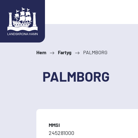
Hoppa till innehåll
Hem
Fartyg
PALMBORG
PALMBORG
MMSI
245281000