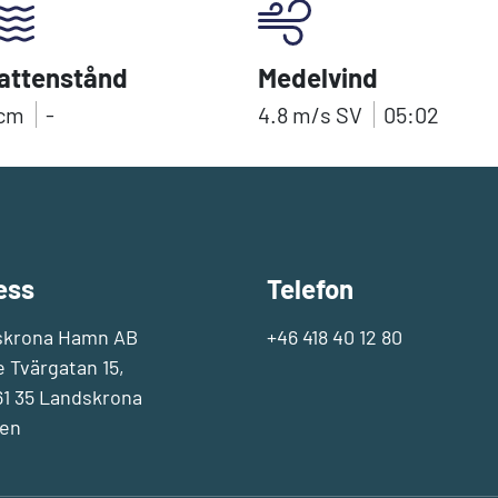
attenstånd
Medelvind
cm
-
4.8
m/s
SV
05:02
ess
Telefon
skrona Hamn AB
+46 418 40 12 80
e Tvärgatan 15,
1 35 Landskrona
en