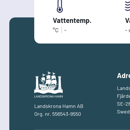
Vattentemp.
V
°C
-
-
Adr
Land
Fjärd
SE-26
Landskrona Hamn AB
Swed
Org. nr. 556543-9550