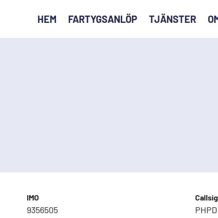
HEM
FARTYGSANLÖP
TJÄNSTER
O
IMO
Callsi
9356505
PHPD