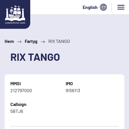
Hoppa till innehåll
English
Hem
Fartyg
RIX TANGO
RIX TANGO
MMSI
IMO
212797000
9156113
Callsign
5BTJ6