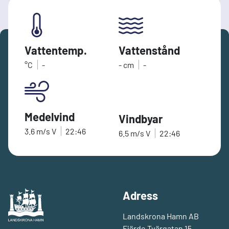
Vattentemp.
Vattenstånd
°C
-
-
cm
-
Medelvind
Vindbyar
3.6
m/s
V
22:46
6.5
m/s
V
22:46
Adress
Landskrona Hamn AB
Fjärde Tvärgatan 15,