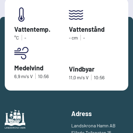
Vattentemp.
Vattenstånd
°C
-
-
cm
-
Medelvind
Vindbyar
6.9
m/s
V
10:56
11.0
m/s
V
10:56
Adress
Landskrona Hamn AB
Fjärde Tvärgatan 15,