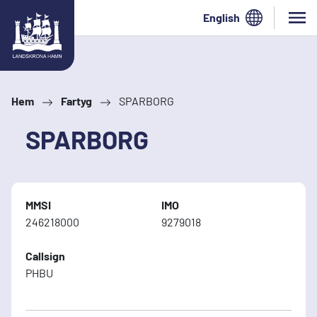
Hoppa till innehåll
English
Hem
Fartyg
SPARBORG
SPARBORG
MMSI
IMO
246218000
9279018
Callsign
PHBU