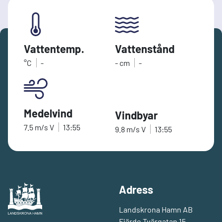
Vattentemp.
Vattenstånd
°C
-
-
cm
-
Medelvind
Vindbyar
7.5
m/s
V
13:55
9.8
m/s
V
13:55
Adress
Landskrona Hamn AB
Fjärde Tvärgatan 15,