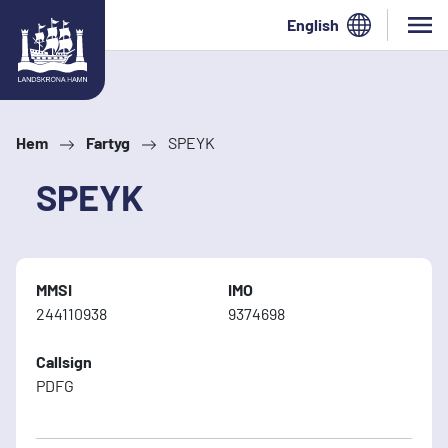
Hoppa till innehåll
English
Hem
Fartyg
SPEYK
SPEYK
MMSI
IMO
244110938
9374698
Callsign
PDFG